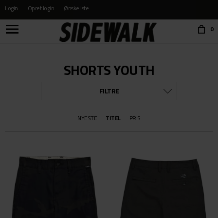
Login
Opret login
Ønskeliste
Choose language:
0
SHORTS YOUTH
FILTRE
MÆRKE
NYESTE
TITEL
PRIS
ALLE
VANS
STØRRELSE
ALLE
22
23