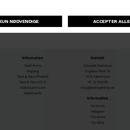
VANS
AUTHENTIC SHORTS
DKK 399,-
Information
Kontakt
Trade terms
Sidewalk Skateshop
Shipping
Enghave Plads 10
Track & Trace
(PostDK)
1670 København
Track & Trace
(GLS)
Tlf. 25150526
Skateboard Guide
shop@sidewalkshop.dk
Skateboards
Information
Facebook
Instagram
The stores
Our story